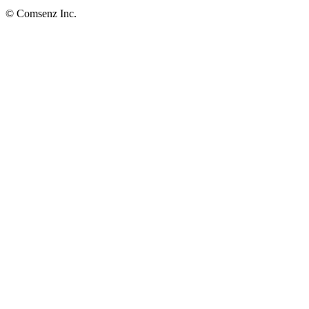
© Comsenz Inc.