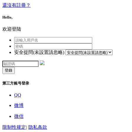
還沒有註冊？
Hello,
欢迎登陆
安全提問(未設置請忽略)
登錄
第三方账号登录
QQ
微博
微信
限制性规定
|
隐私条款