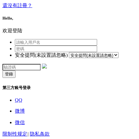
還沒有註冊？
Hello,
欢迎登陆
安全提問(未設置請忽略)
登錄
第三方账号登录
QQ
微博
微信
限制性规定
|
隐私条款