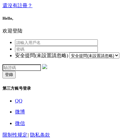
還沒有註冊？
Hello,
欢迎登陆
安全提問(未設置請忽略)
登錄
第三方账号登录
QQ
微博
微信
限制性规定
|
隐私条款