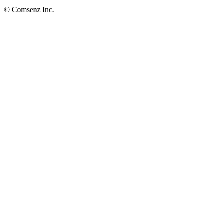
© Comsenz Inc.