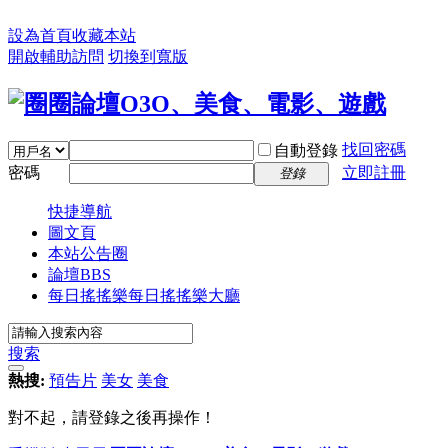
設為首頁
收藏本站
開啟輔助訪問
切換到寬版
找回密碼
自動登錄
密碼
立即註冊
登錄
快捷導航
圖文頁
本站公告圈
論壇
BBS
每日搖搖樂
每日搖搖樂大廳
搜索
熱搜:
預告片
美女
美食
對不起，請登錄之後再操作！