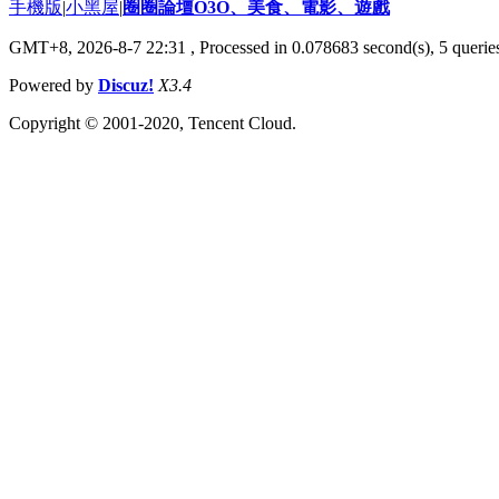
手機版
|
小黑屋
|
圈圈論壇O3O、美食、電影、遊戲
GMT+8, 2026-8-7 22:31
, Processed in 0.078683 second(s), 5 queries
Powered by
Discuz!
X3.4
Copyright © 2001-2020, Tencent Cloud.