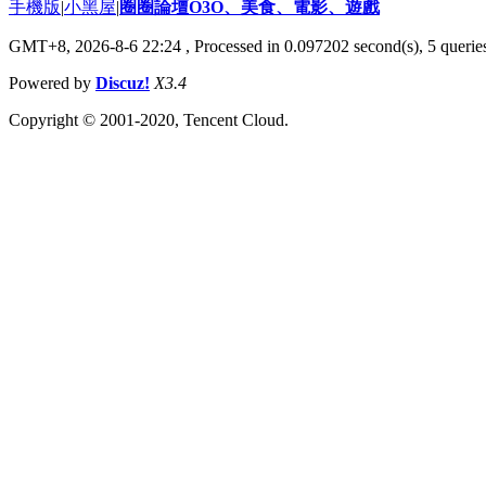
手機版
|
小黑屋
|
圈圈論壇O3O、美食、電影、遊戲
GMT+8, 2026-8-6 22:24
, Processed in 0.097202 second(s), 5 queries
Powered by
Discuz!
X3.4
Copyright © 2001-2020, Tencent Cloud.