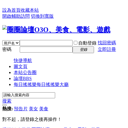
設為首頁
收藏本站
開啟輔助訪問
切換到寬版
找回密碼
自動登錄
密碼
立即註冊
登錄
快捷導航
圖文頁
本站公告圈
論壇
BBS
每日搖搖樂
每日搖搖樂大廳
搜索
熱搜:
預告片
美女
美食
對不起，請登錄之後再操作！