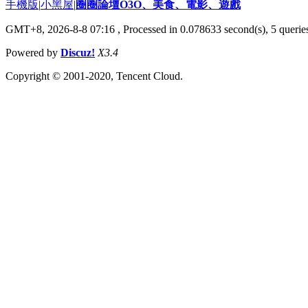
手機版
|
小黑屋
|
圈圈論壇O3O、美食、電影、遊戲
GMT+8, 2026-8-8 07:16
, Processed in 0.078633 second(s), 5 queries
Powered by
Discuz!
X3.4
Copyright © 2001-2020, Tencent Cloud.