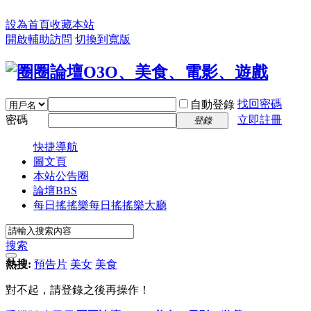
設為首頁
收藏本站
開啟輔助訪問
切換到寬版
找回密碼
自動登錄
密碼
立即註冊
登錄
快捷導航
圖文頁
本站公告圈
論壇
BBS
每日搖搖樂
每日搖搖樂大廳
搜索
熱搜:
預告片
美女
美食
對不起，請登錄之後再操作！