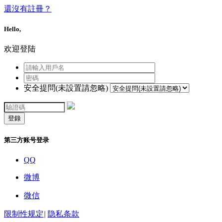
還沒有註冊？
Hello,
欢迎登陆
安全提問(未設置請忽略)
登錄
第三方账号登录
QQ
微博
微信
限制性规定
|
隐私条款