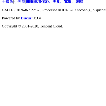
手機版
|
小黑屋
|
圈圈論壇O3O、美食、電影、遊戲
GMT+8, 2026-8-7 22:32
, Processed in 0.075262 second(s), 5 queries
Powered by
Discuz!
X3.4
Copyright © 2001-2020, Tencent Cloud.