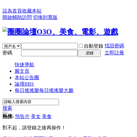
設為首頁
收藏本站
開啟輔助訪問
切換到寬版
找回密碼
自動登錄
密碼
立即註冊
登錄
快捷導航
圖文頁
本站公告圈
論壇
BBS
每日搖搖樂
每日搖搖樂大廳
搜索
熱搜:
預告片
美女
美食
對不起，請登錄之後再操作！