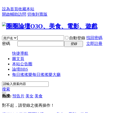
設為首頁
收藏本站
開啟輔助訪問
切換到寬版
找回密碼
自動登錄
密碼
立即註冊
登錄
快捷導航
圖文頁
本站公告圈
論壇
BBS
每日搖搖樂
每日搖搖樂大廳
搜索
熱搜:
預告片
美女
美食
對不起，請登錄之後再操作！