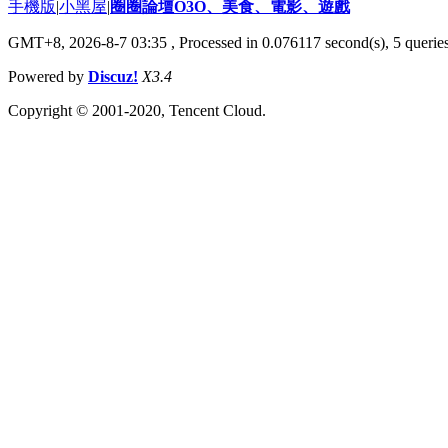
手機版
|
小黑屋
|
圈圈論壇O3O、美食、電影、遊戲
GMT+8, 2026-8-7 03:35
, Processed in 0.076117 second(s), 5 queries
Powered by
Discuz!
X3.4
Copyright © 2001-2020, Tencent Cloud.