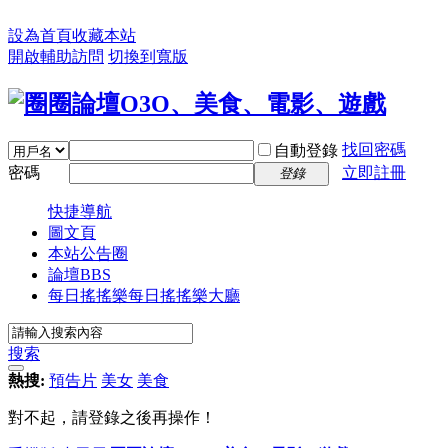
設為首頁
收藏本站
開啟輔助訪問
切換到寬版
找回密碼
自動登錄
密碼
立即註冊
登錄
快捷導航
圖文頁
本站公告圈
論壇
BBS
每日搖搖樂
每日搖搖樂大廳
搜索
熱搜:
預告片
美女
美食
對不起，請登錄之後再操作！