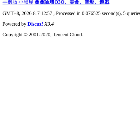
手機版
|
小黑屋
|
圈圈論壇O3O、美食、電影、遊戲
GMT+8, 2026-8-7 12:57
, Processed in 0.076525 second(s), 5 queries
Powered by
Discuz!
X3.4
Copyright © 2001-2020, Tencent Cloud.