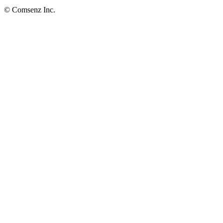
© Comsenz Inc.