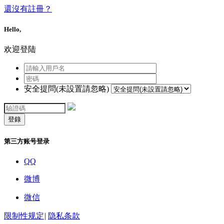
還沒有註冊？
Hello,
欢迎登陆
安全提問(未設置請忽略)
登錄
第三方账号登录
QQ
微博
微信
限制性规定
|
隐私条款