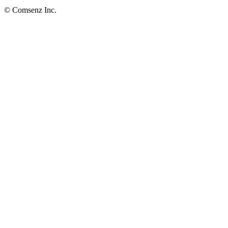
© Comsenz Inc.