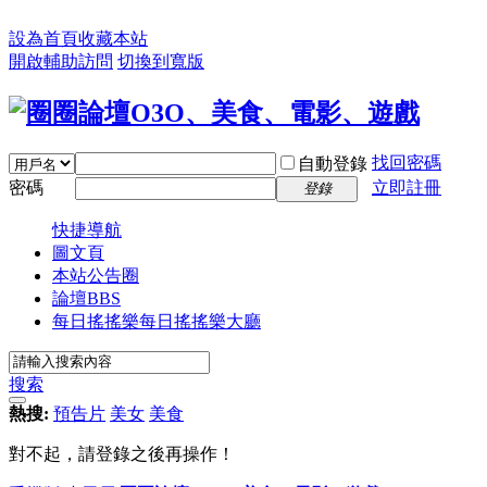
設為首頁
收藏本站
開啟輔助訪問
切換到寬版
找回密碼
自動登錄
密碼
立即註冊
登錄
快捷導航
圖文頁
本站公告圈
論壇
BBS
每日搖搖樂
每日搖搖樂大廳
搜索
熱搜:
預告片
美女
美食
對不起，請登錄之後再操作！