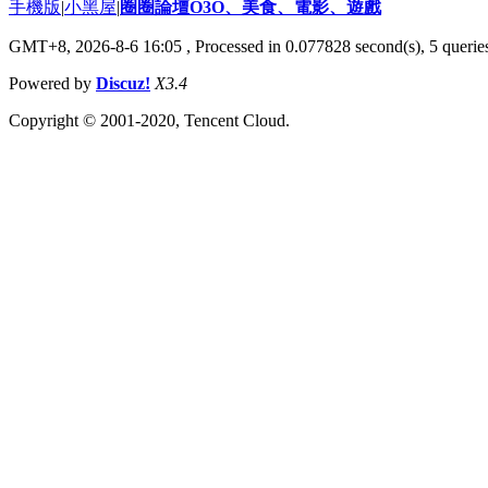
手機版
|
小黑屋
|
圈圈論壇O3O、美食、電影、遊戲
GMT+8, 2026-8-6 16:05
, Processed in 0.077828 second(s), 5 queries
Powered by
Discuz!
X3.4
Copyright © 2001-2020, Tencent Cloud.