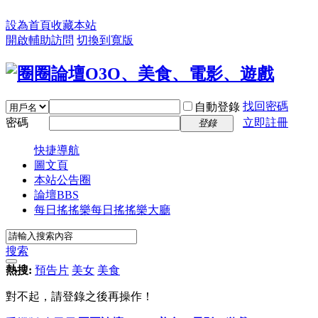
設為首頁
收藏本站
開啟輔助訪問
切換到寬版
找回密碼
自動登錄
密碼
立即註冊
登錄
快捷導航
圖文頁
本站公告圈
論壇
BBS
每日搖搖樂
每日搖搖樂大廳
搜索
熱搜:
預告片
美女
美食
對不起，請登錄之後再操作！