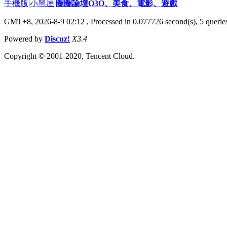
手機版
|
小黑屋
|
圈圈論壇O3O、美食、電影、遊戲
GMT+8, 2026-8-9 02:12
, Processed in 0.077726 second(s), 5 queries
Powered by
Discuz!
X3.4
Copyright © 2001-2020, Tencent Cloud.