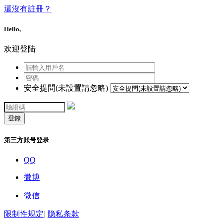
還沒有註冊？
Hello,
欢迎登陆
安全提問(未設置請忽略)
登錄
第三方账号登录
QQ
微博
微信
限制性规定
|
隐私条款