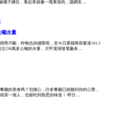
繩子纏住，看起來就像一塊東坡肉，讓網友 ...
公噸水量
雨勢不斷，昨晚也持續降雨，至今日累積降雨量達101.5
注236萬多公噸的水量，大甲溪湖發電廠表 ...
餐廳的美食嗎？別擔心，許多餐廳已經聽到你的心聲，
一個人，也能吃到熟悉的味道！ 即日 ...