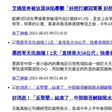
艾德里奇被迫退休陷憂鬱「好想打總冠軍賽 好
籃網3巨頭在季後賽首輪場均合計能砍85.2分，是史上在
母哥」領軍的公鹿。看著布魯克林展開奪冠之旅，今年4月因為心
布丁神偷
|
2021-06-03 09:55:16
|
0
墨西哥天坑崩塌！2天「直徑長大50公尺」快要
墨西哥中部一座小鎮內的農地近日突然塌陷成一個巨大天
警告讓周圍居民小心，而距離天坑最近的民居的庭院牆角幾乎
布丁神偷
|
2021-06-03 09:51:46
|
0
好消息！「反聖嬰」結束了 中部能否解除限水
天氣風險公司總經理彭啟明表示，造成今年上半年春雨顯