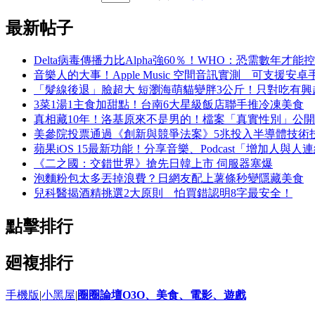
最新帖子
Delta病毒傳播力比Alpha強60％！WHO：恐需數年才能
音樂人的大事！Apple Music 空間音訊實測 可支援安卓
「髮線後退」臉超大 短瀏海萌貓變胖3公斤！只對吃有興
3菜1湯1主食加甜點！台南6大星級飯店聯手推冷凍美食
真相藏10年！洛基原來不是男的！檔案「真實性別」公開
美參院投票通過《創新與競爭法案》5兆投入半導體技術
蘋果iOS 15最新功能！分享音樂、Podcast「增加人與人
《二之國：交錯世界》搶先日韓上市 伺服器塞爆
泡麵粉包太多丟掉浪費？日網友配上薯條秒變隱藏美食
兒科醫揭酒精挑選2大原則 怕買錯認明8字最安全！
點擊排行
廻複排行
手機版
|
小黑屋
|
圈圈論壇O3O、美食、電影、遊戲