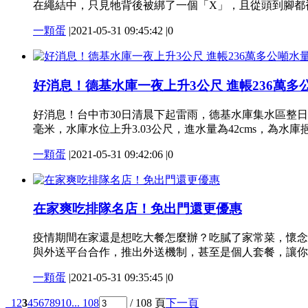
在繩結中，只見牠背後被綁了一個「X」，且從頭到腳都被
一顆蛋
|
2021-05-31 09:45:42
|
0
好消息！德基水庫一夜上升3公尺 進帳236萬多
好消息！台中市30日清晨下起雷雨，德基水庫集水區整日
毫米，水庫水位上升3.03公尺，進水量為42cms，為水庫挹
一顆蛋
|
2021-05-31 09:42:06
|
0
在家爽吃排隊名店！免出門還更優惠
疫情期間在家還是想吃大餐怎麼辦？吃膩了家常菜，懷念
與外送平台合作，推出外送機制，甚至是個人套餐，讓你就算
一顆蛋
|
2021-05-31 09:35:45
|
0
1
2
3
4
5
6
7
8
9
10
... 108
/ 108 頁
下一頁