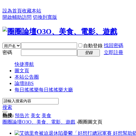
設為首頁
收藏本站
開啟輔助訪問
切換到寬版
找回密碼
自動登錄
密碼
立即註冊
登錄
快捷導航
圖文頁
本站公告圈
論壇
BBS
每日搖搖樂
每日搖搖樂大廳
搜索
熱搜:
預告片
美女
美食
圈圈論壇O3O、美食、電影、遊戲
›
圈圈圖文頁