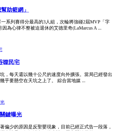
想幫助籃網」
單一系列賽得分最高的3人組，次輪將強碰2屆MVP「字
律不整被迫退休的艾德里奇(LaMarcus A ...
吞噬民宅
坑，每天還以幾十公尺的速度向外擴張。當局已經發出
要懸空在天坑之上了。 綜合當地媒 ...
關鍵曝光
著偏少的原因是反聖嬰現象，目前已經正式告一段落，