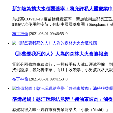
新加坡為擴大接種覆蓋率：將允許私人醫療業申
為提高COVID-19 疫苗接種覆蓋率，新加坡衛生部長
組織批准使用的疫苗，包括中國國藥集團（Sinopharm）研
布丁神偷
|
2021-06-01 09:46:55
|
0
《那些要我死的人》人為的森林大火會遭報應
電影分兩條故事線進行，一對殺手殺人滅口湮滅證據，到
找到證據，殺死科學家，而且手段殘暴，小男孩跟著父親逃
布丁神偷
|
2021-06-01 09:41:53
|
0
準備起鍋！憨汪玩繩結竟變「醬油東坡肉」滷得
感覺就很入味～嘉義市有隻呆萌柴犬「小優（Yoshi）