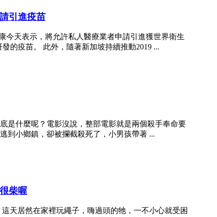
請引進疫苗
王乙康今天表示，將允許私人醫療業者申請引進獲世界衛生
發的疫苗。 此外，隨著新加坡持續推動2019 ...
底是什麼呢？電影沒說，整部電影就是兩個殺手奉命要
到小鄉鎮，卻被攔截殺死了，小男孩帶著 ...
很柴喔
」，這天居然在家裡玩繩子，嗨過頭的牠，一不小心就受困