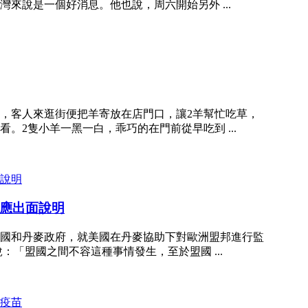
來說是一個好消息。他也說，周六開始另外 ...
，客人來逛街便把羊寄放在店門口，讓2羊幫忙吃草，
。2隻小羊一黑一白，乖巧的在門前從早吃到 ...
應出面說明
國和丹麥政府，就美國在丹麥協助下對歐洲盟邦進行監
「盟國之間不容這種事情發生，至於盟國 ...