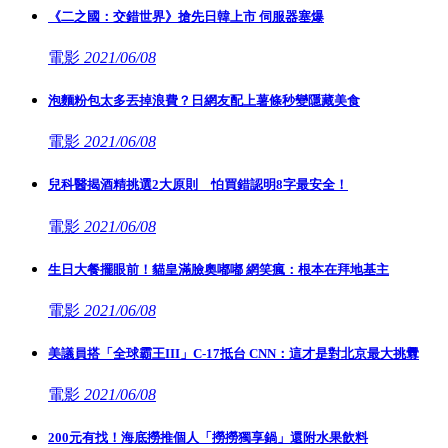
《二之國：交錯世界》搶先日韓上市 伺服器塞爆
電影
2021/06/08
泡麵粉包太多丟掉浪費？日網友配上薯條秒變隱藏美食
電影
2021/06/08
兒科醫揭酒精挑選2大原則 怕買錯認明8字最安全！
電影
2021/06/08
生日大餐擺眼前！貓皇滿臉奧嘟嘟 網笑瘋：根本在拜地基主
電影
2021/06/08
美議員搭「全球霸王III」C-17抵台 CNN：這才是對北京最大挑釁
電影
2021/06/08
200元有找！海底撈推個人「撈撈獨享鍋」還附水果飲料