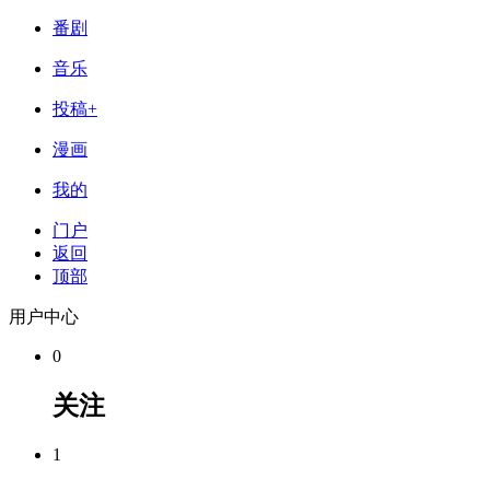
番剧
音乐
投稿+
漫画
我的
门户
返回
顶部
用户中心
0
关注
1