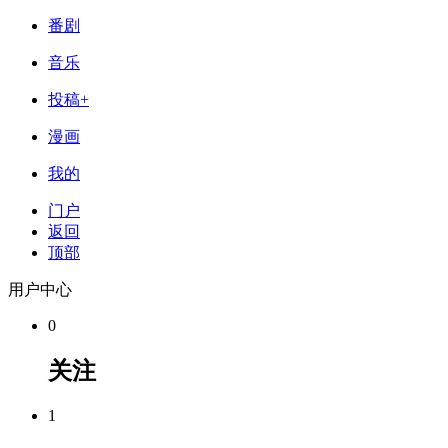
番剧
音乐
投稿+
漫画
我的
门户
返回
顶部
用户中心
0
关注
1