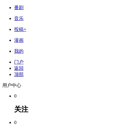
番剧
音乐
投稿+
漫画
我的
门户
返回
顶部
用户中心
0
关注
0