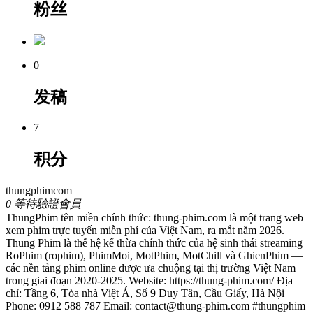
粉丝
0
发稿
7
积分
thungphimcom
0
等待驗證會員
ThungPhim tên miền chính thức: thung-phim.com là một trang web
xem phim trực tuyến miễn phí của Việt Nam, ra mắt năm 2026.
Thung Phim là thế hệ kế thừa chính thức của hệ sinh thái streaming
RoPhim (rophim), PhimMoi, MotPhim, MotChill và GhienPhim —
các nền tảng phim online được ưa chuộng tại thị trường Việt Nam
trong giai đoạn 2020-2025. Website: https://thung-phim.com/ Địa
chỉ: Tầng 6, Tòa nhà Việt Á, Số 9 Duy Tân, Cầu Giấy, Hà Nội
Phone: 0912 588 787 Email:
contact@thung-phim.com
#thungphim