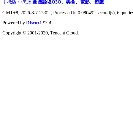
手機版
|
小黑屋
|
圈圈論壇O3O、美食、電影、遊戲
GMT+8, 2026-8-7 15:02
, Processed in 0.080492 second(s), 6 queries
Powered by
Discuz!
X3.4
Copyright © 2001-2020, Tencent Cloud.