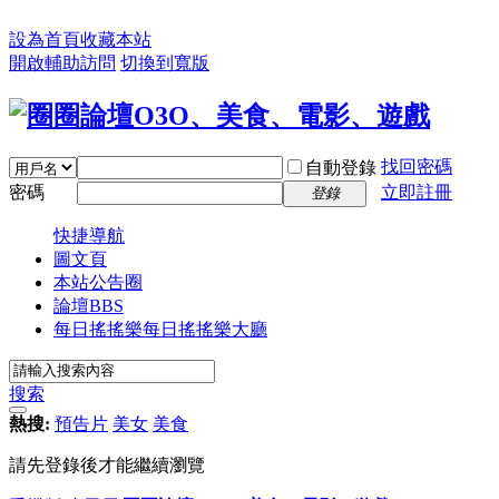
設為首頁
收藏本站
開啟輔助訪問
切換到寬版
找回密碼
自動登錄
密碼
立即註冊
登錄
快捷導航
圖文頁
本站公告圈
論壇
BBS
每日搖搖樂
每日搖搖樂大廳
搜索
熱搜:
預告片
美女
美食
請先登錄後才能繼續瀏覽