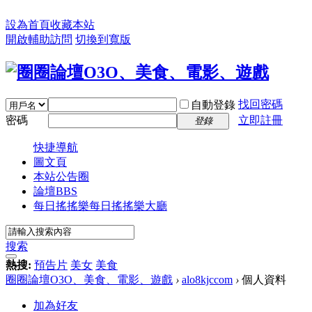
設為首頁
收藏本站
開啟輔助訪問
切換到寬版
找回密碼
自動登錄
密碼
立即註冊
登錄
快捷導航
圖文頁
本站公告圈
論壇
BBS
每日搖搖樂
每日搖搖樂大廳
搜索
熱搜:
預告片
美女
美食
圈圈論壇O3O、美食、電影、遊戲
›
alo8kjccom
›
個人資料
加為好友