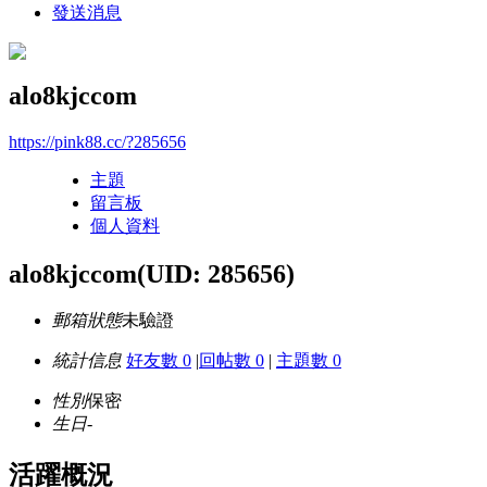
發送消息
alo8kjccom
https://pink88.cc/?285656
主題
留言板
個人資料
alo8kjccom
(UID: 285656)
郵箱狀態
未驗證
統計信息
好友數 0
|
回帖數 0
|
主題數 0
性別
保密
生日
-
活躍概況