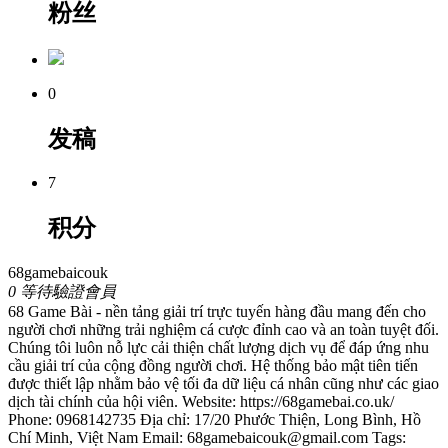
粉丝
0
发稿
7
积分
68gamebaicouk
0
等待驗證會員
68 Game Bài - nền tảng giải trí trực tuyến hàng đầu mang đến cho
người chơi những trải nghiệm cá cược đỉnh cao và an toàn tuyệt đối.
Chúng tôi luôn nỗ lực cải thiện chất lượng dịch vụ để đáp ứng nhu
cầu giải trí của cộng đồng người chơi. Hệ thống bảo mật tiên tiến
được thiết lập nhằm bảo vệ tối đa dữ liệu cá nhân cũng như các giao
dịch tài chính của hội viên. Website: https://68gamebai.co.uk/
Phone: 0968142735 Địa chỉ: 17/20 Phước Thiện, Long Bình, Hồ
Chí Minh, Việt Nam Email:
68gamebaicouk@gmail.com
Tags: