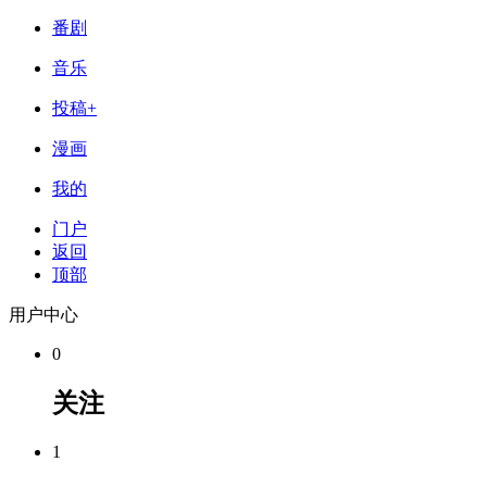
番剧
音乐
投稿+
漫画
我的
门户
返回
顶部
用户中心
0
关注
1