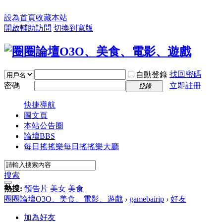
設為首頁
收藏本站
開啟輔助訪問
切換到寬版
找回密碼
自動登錄
密碼
立即註冊
登錄
快捷導航
圖文頁
本站公告圈
論壇
BBS
每日搖搖樂
每日搖搖樂大廳
搜索
熱搜:
預告片
美女
美食
圈圈論壇O3O、美食、電影、遊戲
›
gamebairip
›
好友
加為好友