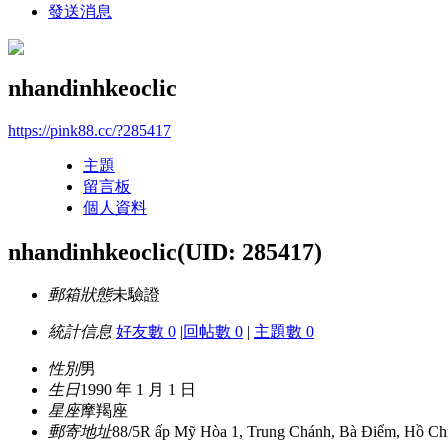
發送消息
nhandinhkeoclic
https://pink88.cc/?285417
主題
留言板
個人資料
nhandinhkeoclic
(UID: 285417)
郵箱狀態
未驗證
統計信息
好友數 0
|
回帖數 0
|
主題數 0
性別
男
生日
1990 年 1 月 1 日
星座
摩羯座
郵寄地址
88/5R ấp Mỹ Hòa 1, Trung Chánh, Bà Điểm, Hồ Ch