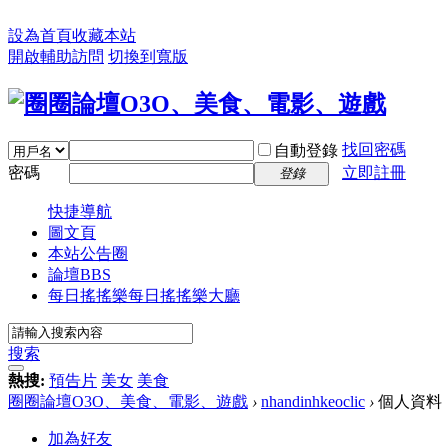
設為首頁
收藏本站
開啟輔助訪問
切換到寬版
找回密碼
自動登錄
密碼
立即註冊
登錄
快捷導航
圖文頁
本站公告圈
論壇
BBS
每日搖搖樂
每日搖搖樂大廳
搜索
熱搜:
預告片
美女
美食
圈圈論壇O3O、美食、電影、遊戲
›
nhandinhkeoclic
›
個人資料
加為好友