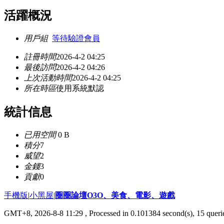
活躍概況
用戶組
等待驗證會員
註冊時間
2026-4-2 04:25
最後訪問
2026-4-2 04:26
上次活動時間
2026-4-2 04:25
所在時區
使用系統默認
統計信息
已用空間
0 B
積分
7
威望
2
金錢
3
貢獻
0
手機版
|
小黑屋
|
圈圈論壇O3O、美食、電影、遊戲
GMT+8, 2026-8-8 11:29
, Processed in 0.101384 second(s), 15 querie