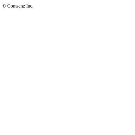
© Comsenz Inc.