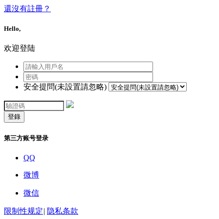
還沒有註冊？
Hello,
欢迎登陆
安全提問(未設置請忽略)
登錄
第三方账号登录
QQ
微博
微信
限制性规定
|
隐私条款