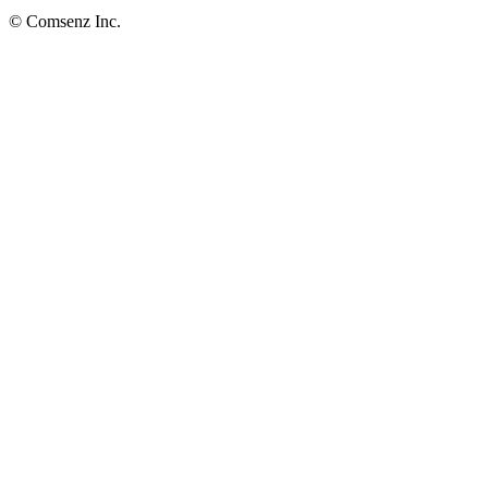
© Comsenz Inc.