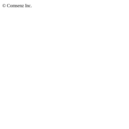
© Comsenz Inc.