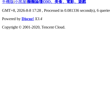
手機版
|
小黑屋
|
圈圈論壇O3O、美食、電影、遊戲
GMT+8, 2026-8-8 17:28
, Processed in 0.081336 second(s), 6 queries
Powered by
Discuz!
X3.4
Copyright © 2001-2020, Tencent Cloud.