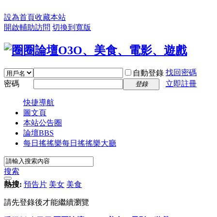
設為首頁
收藏本站
開啟輔助訪問
切換到寬版
找回密碼
自動登錄
密碼
立即註冊
登錄
快捷導航
圖文頁
本站公告圈
論壇
BBS
每日搖搖樂
每日搖搖樂大廳
搜索
熱搜:
預告片
美女
美食
請先登錄後才能繼續瀏覽