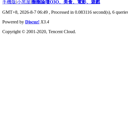
手機版
|
小黑屋
|
圈圈論壇O3O、美食、電影、遊戲
GMT+8, 2026-8-7 06:49
, Processed in 0.083116 second(s), 6 queries
Powered by
Discuz!
X3.4
Copyright © 2001-2020, Tencent Cloud.