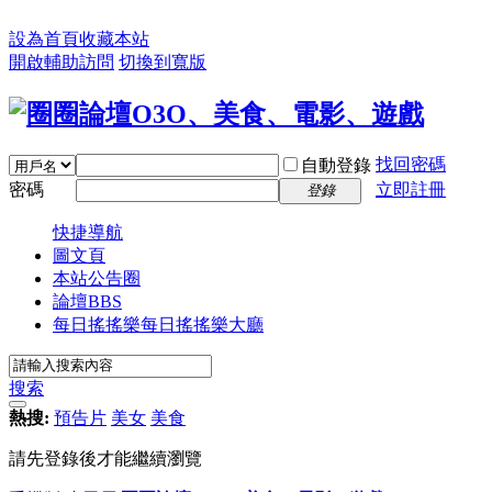
設為首頁
收藏本站
開啟輔助訪問
切換到寬版
找回密碼
自動登錄
密碼
立即註冊
登錄
快捷導航
圖文頁
本站公告圈
論壇
BBS
每日搖搖樂
每日搖搖樂大廳
搜索
熱搜:
預告片
美女
美食
請先登錄後才能繼續瀏覽