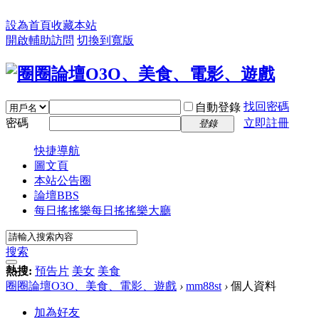
設為首頁
收藏本站
開啟輔助訪問
切換到寬版
找回密碼
自動登錄
密碼
立即註冊
登錄
快捷導航
圖文頁
本站公告圈
論壇
BBS
每日搖搖樂
每日搖搖樂大廳
搜索
熱搜:
預告片
美女
美食
圈圈論壇O3O、美食、電影、遊戲
›
mm88st
›
個人資料
加為好友