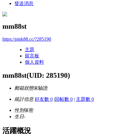
發送消息
mm88st
https://pink88.cc/?285190
主題
留言板
個人資料
mm88st
(UID: 285190)
郵箱狀態
未驗證
統計信息
好友數 0
|
回帖數 0
|
主題數 0
性別
保密
生日
-
活躍概況