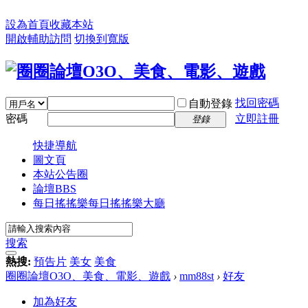
設為首頁
收藏本站
開啟輔助訪問
切換到寬版
找回密碼
自動登錄
密碼
立即註冊
登錄
快捷導航
圖文頁
本站公告圈
論壇
BBS
每日搖搖樂
每日搖搖樂大廳
搜索
熱搜:
預告片
美女
美食
圈圈論壇O3O、美食、電影、遊戲
›
mm88st
›
好友
加為好友