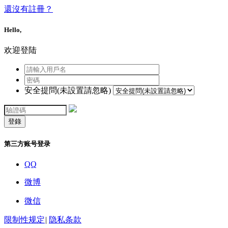
還沒有註冊？
Hello,
欢迎登陆
安全提問(未設置請忽略)
登錄
第三方账号登录
QQ
微博
微信
限制性规定
|
隐私条款