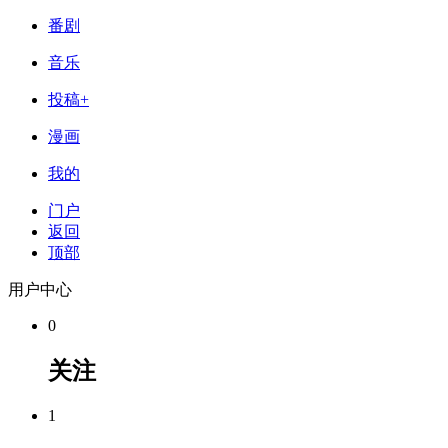
番剧
音乐
投稿+
漫画
我的
门户
返回
顶部
用户中心
0
关注
1