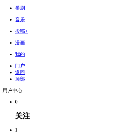
番剧
音乐
投稿+
漫画
我的
门户
返回
顶部
用户中心
0
关注
1