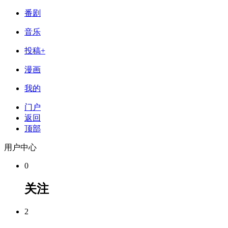
番剧
音乐
投稿+
漫画
我的
门户
返回
顶部
用户中心
0
关注
2