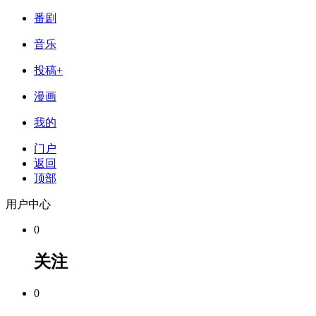
番剧
音乐
投稿+
漫画
我的
门户
返回
顶部
用户中心
0
关注
0