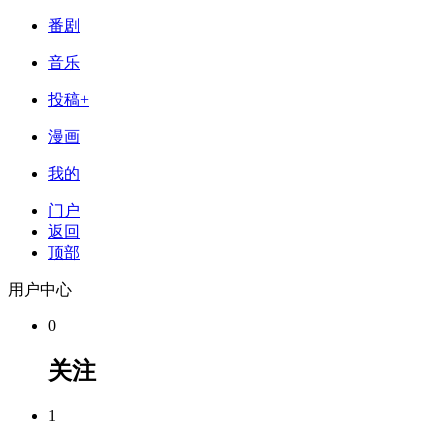
番剧
音乐
投稿+
漫画
我的
门户
返回
顶部
用户中心
0
关注
1