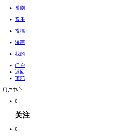
番剧
音乐
投稿+
漫画
我的
门户
返回
顶部
用户中心
0
关注
0