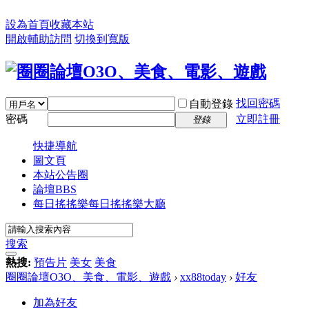
設為首頁
收藏本站
開啟輔助訪問
切換到寬版
找回密碼
自動登錄
密碼
立即註冊
登錄
快捷導航
圖文頁
本站公告圈
論壇
BBS
每日搖搖樂
每日搖搖樂大廳
搜索
熱搜:
預告片
美女
美食
圈圈論壇O3O、美食、電影、遊戲
›
xx88today
›
好友
加為好友