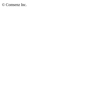
© Comsenz Inc.