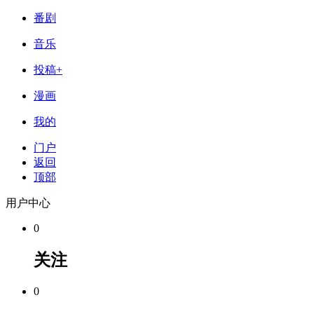
番剧
音乐
投稿+
漫画
我的
门户
返回
顶部
用户中心
0
关注
0