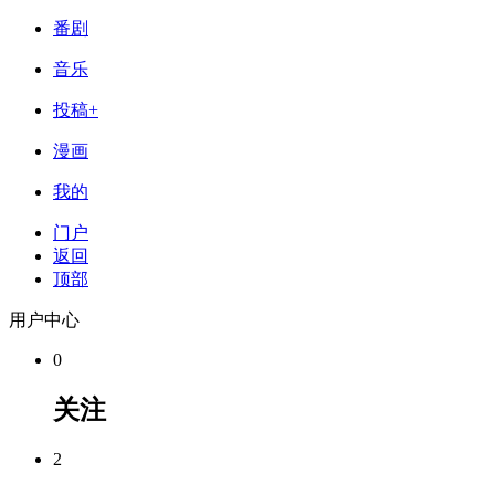
番剧
音乐
投稿+
漫画
我的
门户
返回
顶部
用户中心
0
关注
2