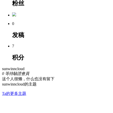
粉丝
0
发稿
7
积分
sunwinncloud
0
等待驗證會員
这个人很懒，什么也没有留下
sunwinncloud的主题
Ta的更多主题