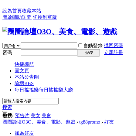
設為首頁
收藏本站
開啟輔助訪問
切換到寬版
找回密碼
自動登錄
密碼
立即註冊
登錄
快捷導航
圖文頁
本站公告圈
論壇
BBS
每日搖搖樂
每日搖搖樂大廳
搜索
熱搜:
預告片
美女
美食
圈圈論壇O3O、美食、電影、遊戲
›
tg88promo
›
好友
加為好友