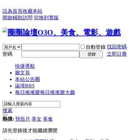
設為首頁
收藏本站
開啟輔助訪問
切換到寬版
找回密碼
自動登錄
密碼
立即註冊
登錄
快捷導航
圖文頁
本站公告圈
論壇
BBS
每日搖搖樂
每日搖搖樂大廳
搜索
熱搜:
預告片
美女
美食
請先登錄後才能繼續瀏覽