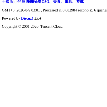
手機版
|
小黑屋
|
圈圈論壇O3O、美食、電影、遊戲
GMT+8, 2026-8-9 03:01
, Processed in 0.082984 second(s), 6 queries
Powered by
Discuz!
X3.4
Copyright © 2001-2020, Tencent Cloud.