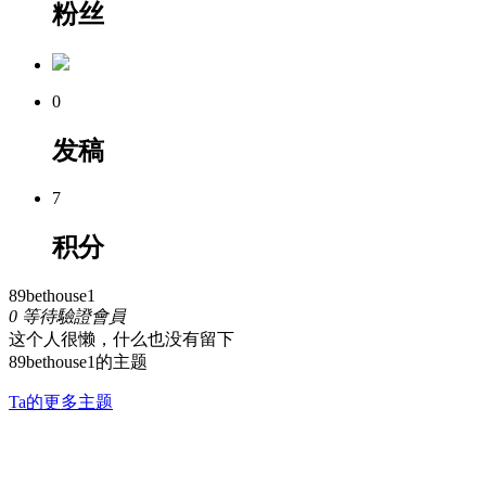
粉丝
0
发稿
7
积分
89bethouse1
0
等待驗證會員
这个人很懒，什么也没有留下
89bethouse1的主题
Ta的更多主题