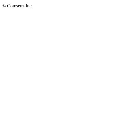
© Comsenz Inc.