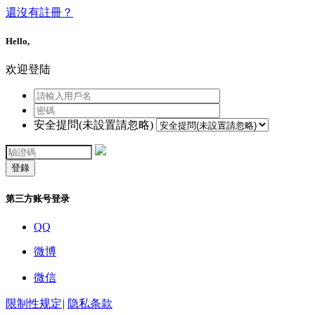
還沒有註冊？
Hello,
欢迎登陆
安全提問(未設置請忽略)
登錄
第三方账号登录
QQ
微博
微信
限制性规定
|
隐私条款