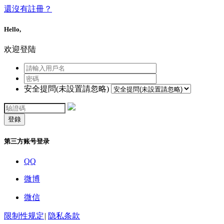
還沒有註冊？
Hello,
欢迎登陆
安全提問(未設置請忽略)
登錄
第三方账号登录
QQ
微博
微信
限制性规定
|
隐私条款