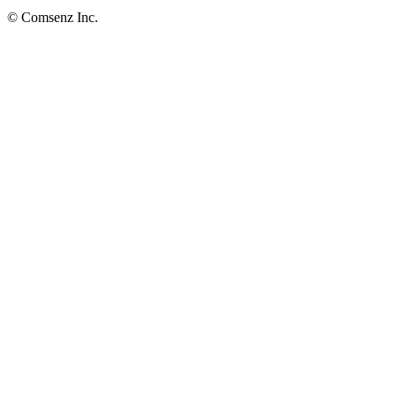
© Comsenz Inc.