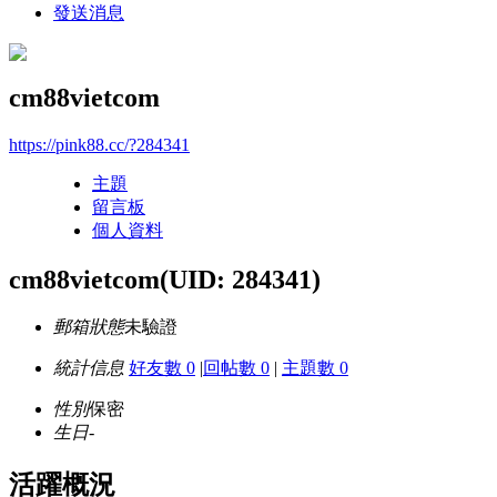
發送消息
cm88vietcom
https://pink88.cc/?284341
主題
留言板
個人資料
cm88vietcom
(UID: 284341)
郵箱狀態
未驗證
統計信息
好友數 0
|
回帖數 0
|
主題數 0
性別
保密
生日
-
活躍概況