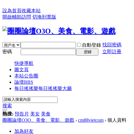
設為首頁
收藏本站
開啟輔助訪問
切換到寬版
找回密碼
自動登錄
密碼
立即註冊
登錄
快捷導航
圖文頁
本站公告圈
論壇
BBS
每日搖搖樂
每日搖搖樂大廳
搜索
熱搜:
預告片
美女
美食
圈圈論壇O3O、美食、電影、遊戲
›
cm88vietcom
›
個人資料
加為好友